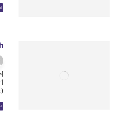
اط
h
n ...
اط