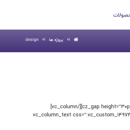
صولات
پروژه ها
design
[vc_row 0=””][vc_column width=”2/3″][cz_gap height=”30px” id=”cz_92373″][/vc_column]
[vc_column width=”1/3″][vc_column_text css=”.vc_c