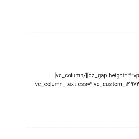
[vc_row 0=””][vc_column width=”2/3″][cz_gap height=”30px” id=”cz_31845″][/vc_column]
[vc_column width=”1/3″][vc_column_text css=”.vc_c