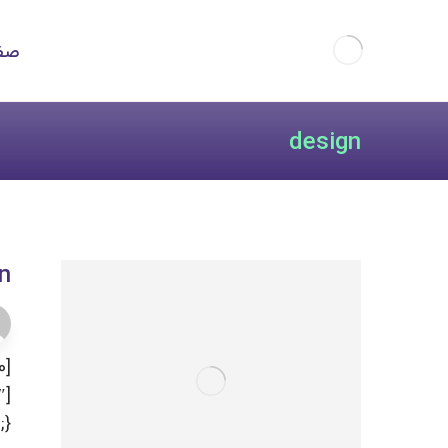
صف
design
n
n ...