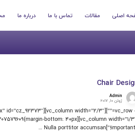
حه اصلی
مقالات
تماس با ما
درباره ما
مح
Chair Desig
Admin
ژوئن 10, 2017
ustom_1497307579609{margin-bottom: 40px
!important;}”]Nulla porttitor accumsa