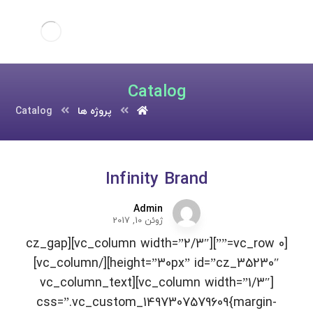
Catalog
پروژه ها
Catalog
Infinity Brand
Admin
ژوئن 10, 2017
[vc_row 0=””][vc_column width=”2/3″][cz_gap
height=”30px” id=”cz_35230″][/vc_column]
[vc_column width=”1/3″][vc_column_text
css=”.vc_custom_1497307579609{margin-