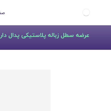
صف
عرضه سطل زباله پلاستیکی پدال دار