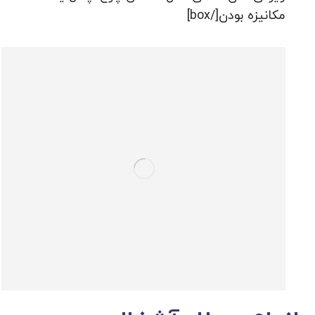
مکانیزه بودن[/box]